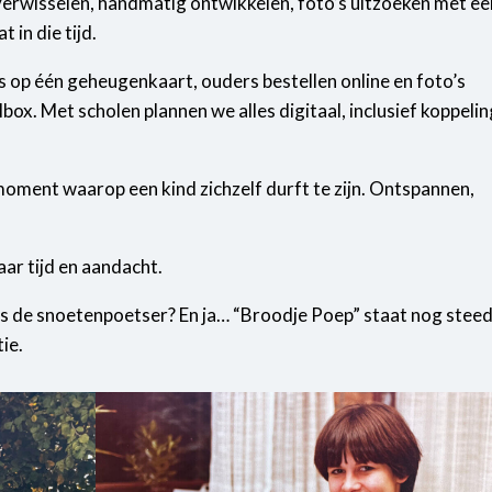
 verwisselen, handmatig ontwikkelen, foto’s uitzoeken met ee
 in die tijd.
’s op één geheugenkaart, ouders bestellen online en foto’s
box. Met scholen plannen we alles digitaal, inclusief koppeli
 moment waarop een kind zichzelf durft te zijn. Ontspannen,
ar tijd en aandacht.
is de snoetenpoetser? En ja… “Broodje Poep” staat nog stee
ie.