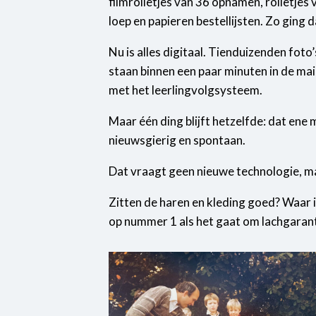
filmrolletjes van 36 opnamen, rolletjes
loep en papieren bestellijsten. Zo ging dat
Nu is alles digitaal. Tienduizenden foto
staan binnen een paar minuten in de mail
met het leerlingvolgsysteem.
Maar één ding blijft hetzelfde: dat ene
nieuwsgierig en spontaan.
Dat vraagt geen nieuwe technologie, ma
Zitten de haren en kleding goed? Waar 
op nummer 1 als het gaat om lachgarant