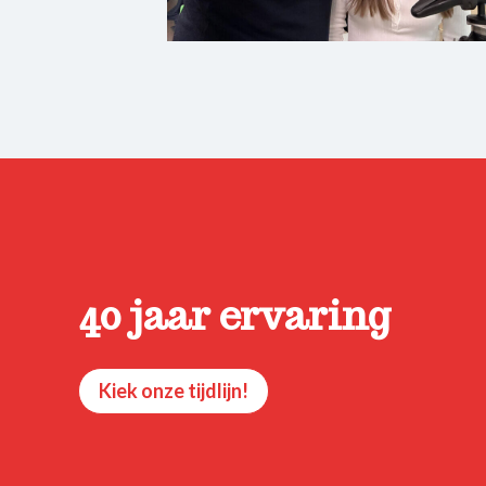
40 jaar ervaring
Kiek onze tijdlijn!