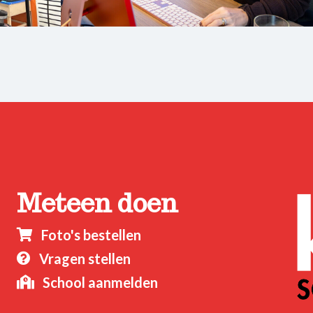
Meteen doen
Foto's bestellen

Vragen stellen

School aanmelden
