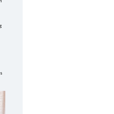
n
ng
ds