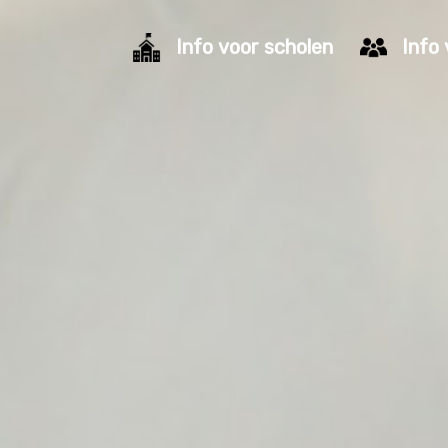
Info
voor
scholen
Info