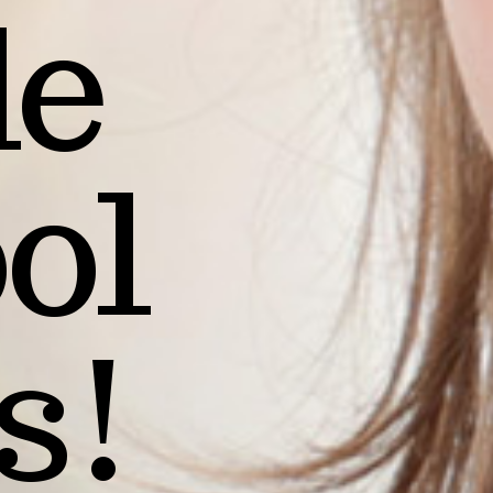
de
ol
s!