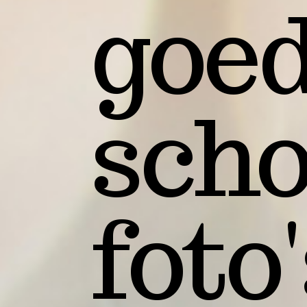
goe
scho
foto'