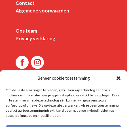
Contact
Algemene voorwaarden
Ons team
Privacy verklaring
Beheer cookie toestemming
Om de beste ervaringen te bieden, gebruiken wij technologieën zoals
cookies om informatie over je apparaat op te slaan en/of te raadplegen. Door
in te stemmen met deze technologieën kunnen wij gegevens zoals
©Kiekschoolfoto.nl 2026 I This site is
surfgedrag of unieke ID's op deze site verwerken. Als je geen toestemming
geeft of uw toestemming intrekt, kan dit een nadelige invloed hebben op
protected by reCAPTCHA and the Google
bepaalde functies en mogelijkheden.
Privacy Policy
and
Terms of Service
apply.