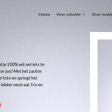
Home
Voor scholen
Voor oude
d je 100% wit net iets te
or jou! Met het zachte
e foto en springt het
 lekker neutraal, fris en