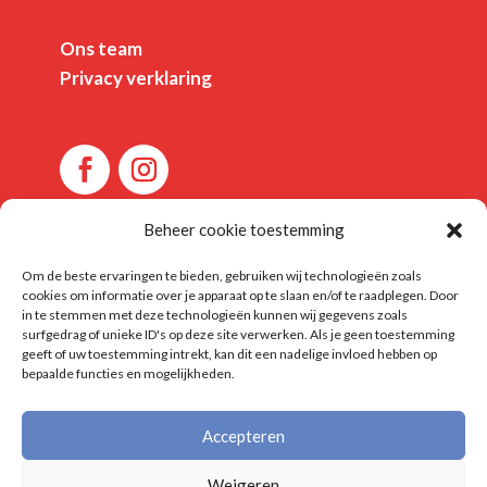
Ons team
Privacy verklaring
Beheer cookie toestemming
Om de beste ervaringen te bieden, gebruiken wij technologieën zoals
cookies om informatie over je apparaat op te slaan en/of te raadplegen. Door
in te stemmen met deze technologieën kunnen wij gegevens zoals
©Kiekschoolfoto.nl 2026 I This site is
surfgedrag of unieke ID's op deze site verwerken. Als je geen toestemming
geeft of uw toestemming intrekt, kan dit een nadelige invloed hebben op
protected by reCAPTCHA and the Google
bepaalde functies en mogelijkheden.
Privacy Policy
and
Terms of Service
apply.
Webmaster
Accepteren
Weigeren